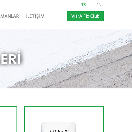
TR
|
EN
MANLAR
İLETİŞİM
VitrA Fix Club
ERİ