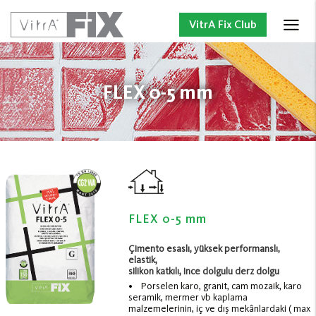
VitrA Fix Club
FLEX 0-5 mm
FLEX 0-5 mm
Çimento esaslı, yüksek performanslı,
elastik,
silikon katkılı, ince dolgulu derz dolgu
• Porselen karo, granit, cam mozaik, karo
seramik, mermer vb kaplama
malzemelerinin, iç ve dış mekânlardaki ( max