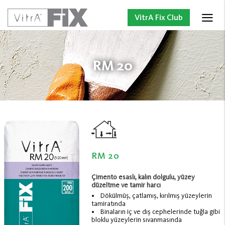
VitrA Fix Club
RM 20
RM 20
Çimento esaslı, kalın dolgulu, yüzey
düzeltme ve tamir harcı
• Dökülmüş, çatlamış, kırılmış yüzeylerin
tamiratında
• Binaların iç ve dış cephelerinde tuğla gibi
bloklu yüzeylerin sıvanmasında