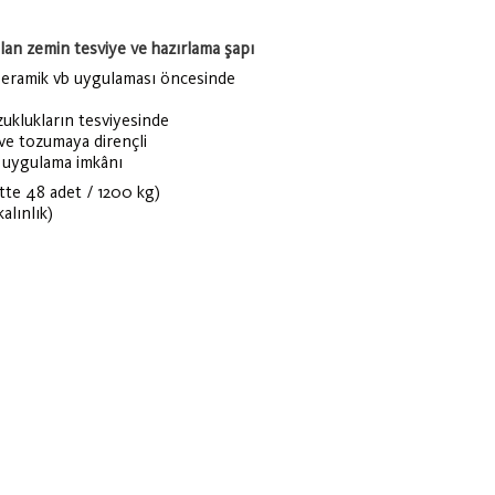
lan zemin tesviye ve hazırlama şapı
 seramik vb uygulaması öncesinde
uklukların tesviyesinde
e tozumaya dirençli
 uygulama imkânı
ette 48 adet / 1200 kg)
alınlık)