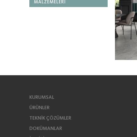
MALZEMELERİ
KURUMSAL
ÜRÜNLER
TEKNİK ÇÖZÜMLER
DOKÜMANLAR