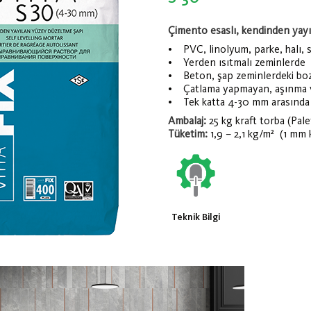
Çimento esaslı, kendinden yayı
• PVC, linolyum, parke, halı,
• Yerden ısıtmalı zeminlerde
• Beton, şap zeminlerdeki boz
• Çatlama yapmayan, aşınma v
• Tek katta 4-30 mm arasında
Ambalaj:
25 kg kraft torba (Pal
Tüketim:
1,9 – 2,1 kg/m² (1 mm k
Teknik Bilgi