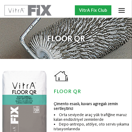
VitrA Fix Club
FLOOR QR
FLOOR QR
Çimento esaslı, kuvars agregalı zemin
sertleştirici
• Orta seviyede araç-yük trafiğine maruz
kalan endüstriyel zeminlerde
• Depo-antrepo, atölye, oto servis-yıkama
istasyonlarında